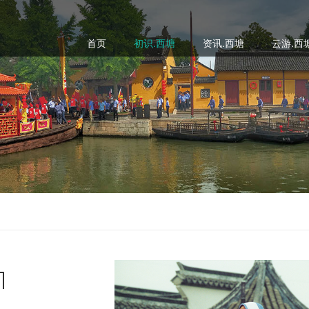
首页
初识.西塘
资讯.西塘
云游.西