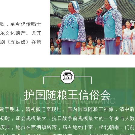
歌，至今仍传唱于
乐文化遗产。尤其
剧《五姑娘》在第
护国随粮王信俗会
HUGUOSUILIANGWANG
建于明末，清初搬迁至现址。庙内供奉随粮王神像，清中后
初时，庙会规模最大，抗日战争前规模最大的一年参与人
庆典，地点在西塘镇塔湾，庙占地约十亩，坐北朝南，门