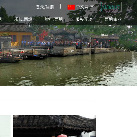
中文网
住宿预订
登录/注册
塘
乐哉.西塘
智行.西塘
服务互动
西塘旅业