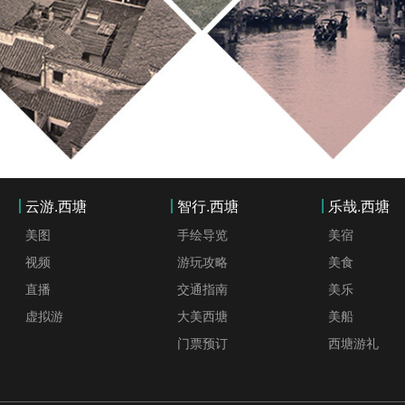
云游.西塘
智行.西塘
乐哉.西塘
美图
手绘导览
美宿
视频
游玩攻略
美食
直播
交通指南
美乐
虚拟游
大美西塘
美船
门票预订
西塘游礼