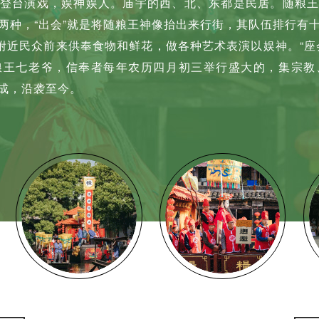
登台演戏，娱神娱人。庙宇的西、北、东都是民居。随粮
两种，“出会”就是将随粮王神像抬出来行街，其队伍排行有
，附近民众前来供奉食物和鲜花，做各种艺术表演以娱神。“座
粮王七老爷，信奉者每年农历四月初三举行盛大的，集宗教
成，沿袭至今。