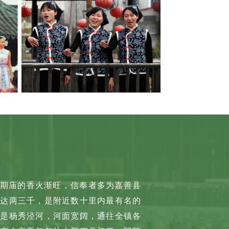
期庙的香火渐旺，信奉者多为嘉善县
数达两三千，是附近数十里内最有名的
前是杨秀泾河，河面宽阔，通往全镇各